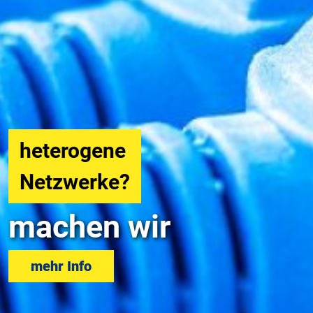
24/7
persönlicher
Support?
machen wir
mehr Info