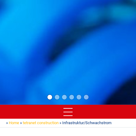
»
Home
»
tetranet construction
» Infrastruktur/Schwachstrom