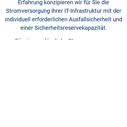
Erfahrung konzipieren wir für Sie die
Stromversorgung Ihrer IT-Infrastruktur mit der
individuell erforderlichen Ausfallsicherheit und
einer Sicherheits­reserve­kapazität.
Für eine verlässliche Stromversorgung
verwenden wir
Entsprechend VDE, DIN, MLAR/LAR
Abnahme­messungen nach DIN VDE
Mehr zum Thema Infrastruktur/Schwachstrom:
info@tetra-net.de
oder
0811 54163-800