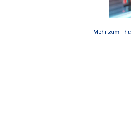
Mehr zum Th
tetranet construction Gmb
Haslauerweg 6
85399 Hallbergmoos