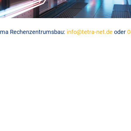
ema Rechenzentrumsbau:
info@tetra-net.de
oder
0
H
Navigation
Kont
HOME
ÜBER UNS